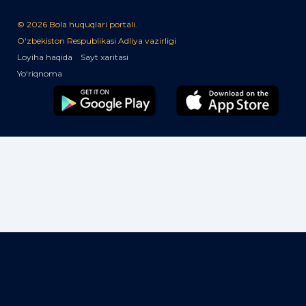
© 2026 Bola huquqlari portali.
O‘zbekiston Respublikasi Adliya vazirligi
Loyiha haqida
Sayt xaritasi
Yo‘riqnoma