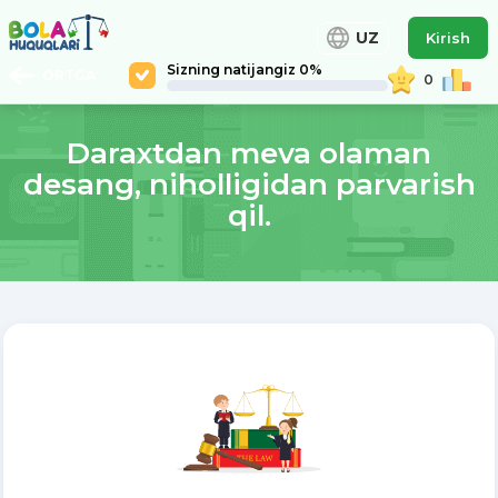
UZ
Kirish
Sizning natijangiz 0%
ORTGA
0
Daraxtdan meva olaman
desang, niholligidan parvarish
qil.