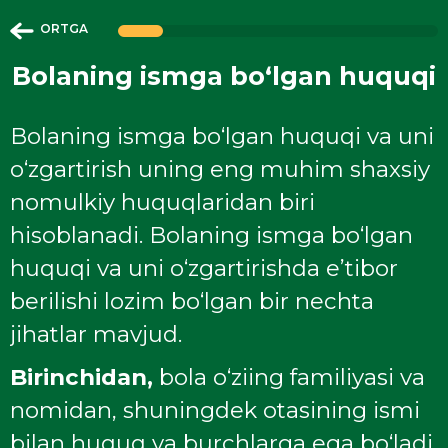
ORTGA
Bolaning ismga bo‘lgan huquqi
Bolaning ismga bo‘lgan huquqi va uni
o‘zgartirish uning eng muhim shaxsiy
nomulkiy huquqlaridan biri
hisoblanadi. Bolaning ismga bo‘lgan
huquqi va uni o‘zgartirishda e’tibor
berilishi lozim bo‘lgan bir nechta
jihatlar mavjud.
Birinchidan,
bola o‘ziing familiyasi va
nomidan, shuningdek otasining ismi
bilan huquq va burchlarga ega bo‘ladi