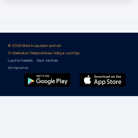
© 2026 Bola huquqlari portali.
O‘zbekiston Respublikasi Adliya vazirligi
Loyiha haqida
Sayt xaritasi
Yo‘riqnoma