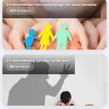
Zo'ravonlikdan himoyalanishga oid savol-javoblar
13 ta mavzu
Zo'ravonlikning qanday turlari bor?
4 ta mavzu