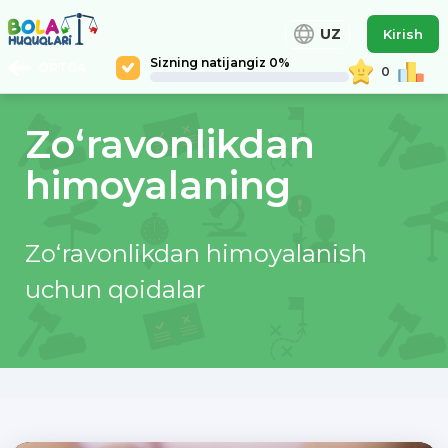
UZ
Kirish
Sizning natijangiz 0%
ORTGA
0
Zo‘ravonlikdan
himoyalaning
Zo‘ravonlikdan himoyalanish
uchun qoidalar