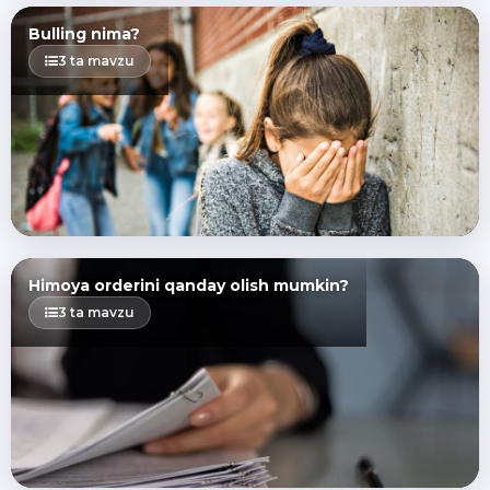
Bulling nima?
3 ta mavzu
Himoya orderini qanday olish mumkin?
3 ta mavzu