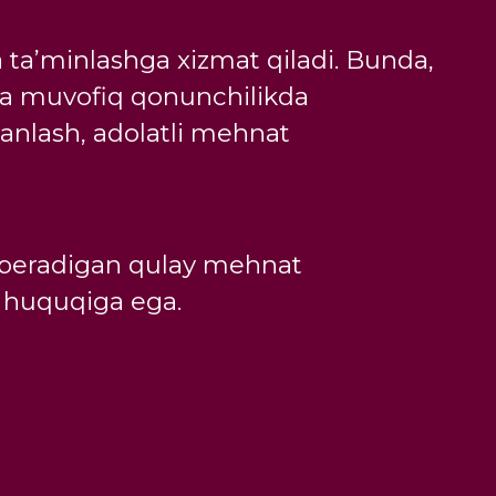
ta’minlashga xizmat qiladi. Bunda,
igiga muvofiq qonunchilikda
 tanlash, adolatli mehnat
ob beradigan qulay mehnat
h huquqiga ega.