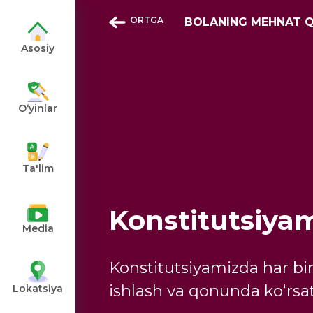
ORTGA
BOLANING MEHNAT Q
Asosiy
O‘yinlar
angiz
Ta'lim
Konstitutsiya
Media
Konstitutsiyamizda har bir
ishlash va qonunda ko‘rsa
Lokatsiya