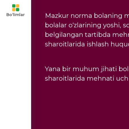
ari va
Mazkur norma bolaning meh
Bo‘limlar
uvchilar
bolalar o‘zlarining yoshi, 
belgilangan tartibda mehnat
ngan
sharoitlarida ishlash huqu
moyalaning
Yana bir muhum jihati bol
sharoitlarida mehnati uch