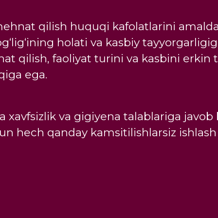
nat qilish huquqi kafolatlarini amalda 
sog‘lig‘ining holati va kasbiy tayyorgarl
 qilish, faoliyat turini va kasbini erkin
qiga ega.
a xavfsizlik va gigiyena talablariga jav
un hech qanday kamsitilishlarsiz ishlas