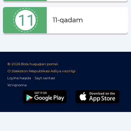
11-qadam
© 2026 Bola huquqlari portali.
O‘zbekiston Respublikasi Adliya vazirligi
Loyiha haqida
Sayt xaritasi
Yo‘riqnoma