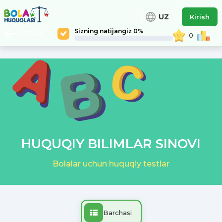
UZ
Kirish
Sizning natijangiz 0%
ORTGA
0
HUQUQIY BILIMLAR SINOVI
Bolalar uchun huquqiy testlar
Barchasi