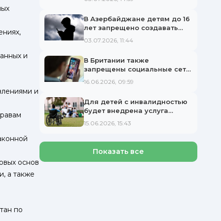
ных
В Азербайджане детям до 16
лет запрещено создавать
ениях,
аккаунты в социальных сетях.
03.07.2026, 11:44
анных и
В Британии также
запрещены социальные сети
для детей
16.06.2026, 09:59
влениями и
Для детей с инвалидностью
будет внедрена услуга
правам
«Раннее вмешательство»
15.06.2026, 15:43
аконной
Показать все
овых основ
, а также
тан по