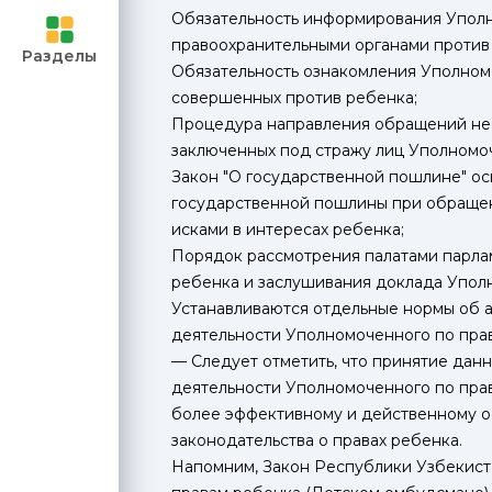
Обязательность информирования Уполн
 и
правоохранительными органами против
Разделы
Обязательность ознакомления Уполномо
совершенных против ребенка;
 учителей
Процедура направления обращений не
заключенных под стражу лиц Уполномо
ченными
Закон "О государственной пошлине" о
государственной пошлины при обращен
асилия
исками в интересах ребенка;
Порядок рассмотрения палатами парла
ей
ребенка и заслушивания доклада Упол
Устанавливаются отдельные нормы об 
деятельности Уполномоченного по пра
— Следует отметить, что принятие дан
деятельности Уполномоченного по прав
более эффективному и действенному о
законодательства о правах ребенка.
Напомним, Закон Республики Узбекис