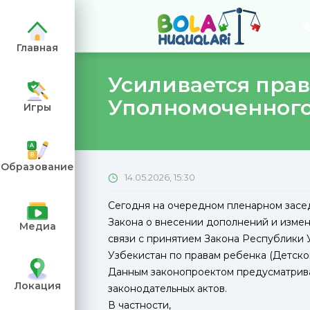
Главная
Усиливается пра
Уполномоченного
Игры
е символы
ть в
Образование
14.05.2026, 15:30
Сегодня на очередном пленарном засе
Закона о внесении дополнений и измен
Медиа
связи с принятием Закона Республики
Узбекистан по правам ребенка (Детско
Данным законопроектом предусматрива
Локация
законодательных актов.
В частности,