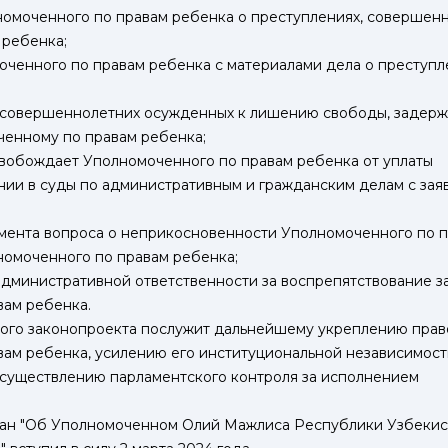
омоченного по правам ребенка о преступлениях, совершен
 ребенка;
ченного по правам ребенка с материалами дела о преступл
совершеннолетних осужденных к лишению свободы, задерж
ченному по правам ребенка;
свобождает Уполномоченного по правам ребенка от уплаты
ии в суды по административным и гражданским делам с зая
мента вопроса о неприкосновенности Уполномоченного по 
номоченного по правам ребенка;
административной ответственности за воспрепятствование з
вам ребенка.
ного законопроекта послужит дальнейшему укреплению прав
ам ребенка, усилению его институциональной независимости
существлению парламентского контроля за исполнением
тан "Об Уполномоченном Олий Мажлиса Республики Узбекис