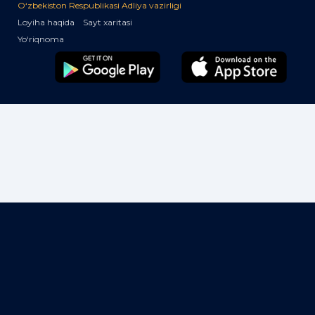
O‘zbekiston Respublikasi Adliya vazirligi
Loyiha haqida
Sayt xaritasi
Yo‘riqnoma