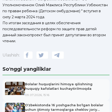
Уполномоченном Олий Мажлиса Республики Узбекистан
по правам ребенка (Детском омбудсмане) " вступил в
силу 2 марта 2024 года.
По итогам заседания в целях обеспечения
последовательности реформ по защите прав детей
данный законопроект был принят депутатами во втором
чтении.
Ulashish:
So'nggi yangiliklar
Bolalar huquqlarini himoya qilishning
huquqiy kafolatlari kuchaytirilmoqda
09.07.2026, 15:16
O‘zbekistonda 16 yoshgacha bo‘lgan bolalar
uchun ijtimoiy tarmoqlarga cheklov joriy