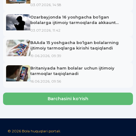
etilishi mumkin
03.07.2026, 14:58
Ozarbayjonda 16 yoshgacha bo‘lgan
bolalarga ijtimoiy tarmoqlarda akkaunt
ochish taqiqlanmoqda
03.07.2026, 11:42
BAAda 15 yoshgacha bo‘lgan bolalarning
ijtimoiy tarmoqlarga kirishi taqiqlandi
19.06.2026, 09:39
Britaniyada ham bolalar uchun ijtimoiy
tarmoqlar taqiqlanadi
16.06.2026, 09:56
Barchasini ko'rish
© 2026 Bola huquqlari portali.