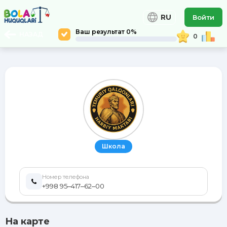
RU
Войти
Ваш результат 0%
НАЗАД
0
Школа
Номер телефона
+998 95‒417‒62‒00
На карте