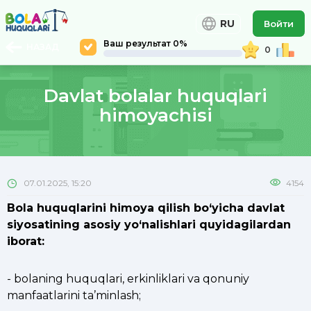
RU
Войти
Ваш результат 0%
НАЗАД
0
Davlat bolalar huquqlari
himoyachisi
07.01.2025, 15:20
4154
Bola huquqlarini himoya qilish bo‘yicha davlat
siyosatining asosiy yo‘nalishlari quyidagilardan
iborat:
- bolaning huquqlari, erkinliklari va qonuniy
manfaatlarini ta’minlash;