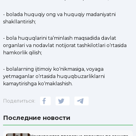
- bolada huquqiy ong va huquqiy madaniyatni
shakllantirish;
- bola huquqlarini ta’minlash maqsadida davlat
organlari va nodavlat notijorat tashkilotlari o‘rtasida
hamkorlik qilish;
- bolalarning ijtimoiy ko‘nikmasiga, voyaga
yetmaganlar o‘rtasida huquqbuzarliklarni
kamaytirishga ko‘maklashish.
Поделиться:
Последние новости