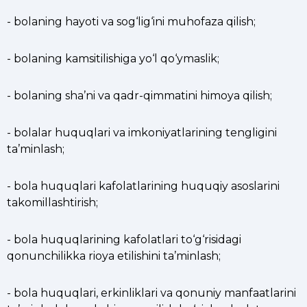
- bolaning hayoti va sog‘lig‘ini muhofaza qilish;
- bolaning kamsitilishiga yo‘l qo‘ymaslik;
- bolaning sha’ni va qadr-qimmatini himoya qilish;
- bolalar huquqlari va imkoniyatlarining tengligini
ta’minlash;
- bola huquqlari kafolatlarining huquqiy asoslarini
takomillashtirish;
- bola huquqlarining kafolatlari to‘g‘risidagi
qonunchilikka rioya etilishini ta’minlash;
- bola huquqlari, erkinliklari va qonuniy manfaatlarini