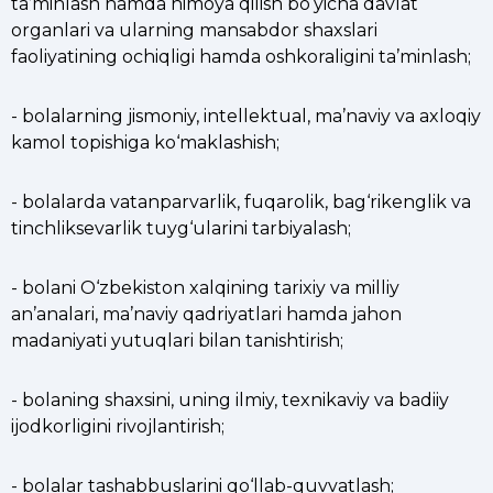
ta’minlash hamda himoya qilish bo‘yicha davlat
organlari va ularning mansabdor shaxslari
faoliyatining ochiqligi hamda oshkoraligini ta’minlash;
- bolalarning jismoniy, intellektual, ma’naviy va axloqiy
kamol topishiga ko‘maklashish;
- bolalarda vatanparvarlik, fuqarolik, bag‘rikenglik va
tinchliksevarlik tuyg‘ularini tarbiyalash;
- bolani O‘zbekiston xalqining tarixiy va milliy
an’analari, ma’naviy qadriyatlari hamda jahon
madaniyati yutuqlari bilan tanishtirish;
- bolaning shaxsini, uning ilmiy, texnikaviy va badiiy
ijodkorligini rivojlantirish;
- bolalar tashabbuslarini qo‘llab-quvvatlash;