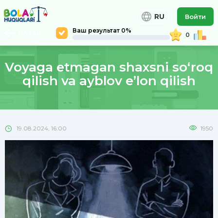
RU
Войти
Ваш результат 0%
НАЗАД
0
Voyaga etmagan shaxsni so‘roq
qilish va ayblov e’lon qilish
19.08.2024, 16:00
1950