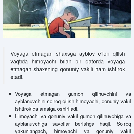
Voyaga etmagan shaxsga ayblov e’lon qilish
vaqtida himoyachi bilan bir qatorda voyaga
etmagan shaxsning qonuniy vakili ham ishtirok
etadi.
Voyaga etmagan gumon qilinuvchini va
ayblanuvchini so‘roq qilish himoyachi, qonuniy vakil
ishtirokida amalga oshiriladi.
Himoyachi va qonuniy vakil gumon qilinuvchiga va
ayblanuvchiga savollar berishga haqli. So‘roq
yakunlangach, himoyachi va qonuniy vakil