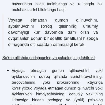
bayonnoma bilan tanishishga va u haqda o‘z
mulohazalarini bildirishga haqli.
Voyaga etmagan gumon qilinuvchini,
ayblanuvchini so‘roq qilishning umumiy
davomiyligi kun davomida dam olish va
ovqatlanish uchun bir soatlik tanaffusni hisobga
olmaganda olti soatdan oshmasligi kerak.
So‘roq qilishda pedagogning va psixologning ishtiroki
Voyaga etmagan gumon qilinuvchini yoki
ayblanuvchini so‘roq qilishda surishtiruvchining,
tergovchining yoki prokurorning ixtiyoriga
ko‘ra yoxud voyaga etmagan gumon qilinuvchi yoki
ayblanuvchi himoyachisining, qonuniy vakilining
iltimosiga binoan pedagog va (yoki) psixolog