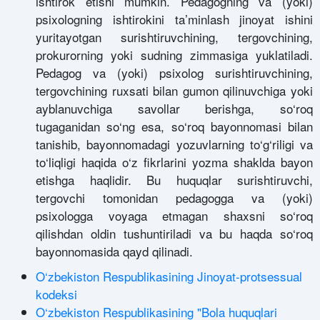
ishtirok etishi mumkin. Pedagogning va (yoki)
psixologning ishtirokini ta’minlash jinoyat ishini
yuritayotgan surishtiruvchining, tergovchining,
prokurorning yoki sudning zimmasiga yuklatiladi.
Pedagog va (yoki) psixolog surishtiruvchining,
tergovchining ruxsati bilan gumon qilinuvchiga yoki
ayblanuvchiga savollar berishga, so‘roq
tugaganidan so‘ng esa, so‘roq bayonnomasi bilan
tanishib, bayonnomadagi yozuvlarning to‘g‘riligi va
to‘liqligi haqida o‘z fikrlarini yozma shaklda bayon
etishga haqlidir. Bu huquqlar surishtiruvchi,
tergovchi tomonidan pedagogga va (yoki)
psixologga voyaga etmagan shaxsni so‘roq
qilishdan oldin tushuntiriladi va bu haqda so‘roq
bayonnomasida qayd qilinadi.
O‘zbekiston Respublikasining Jinoyat-protsessual
kodeksi
O‘zbekiston Respublikasining "Bola huquqlari