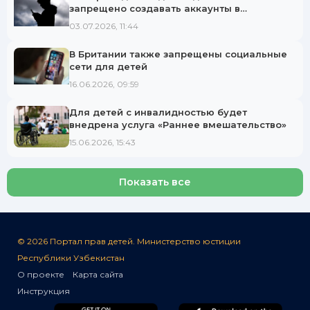
запрещено создавать аккаунты в
социальных сетях.
03.07.2026, 11:44
В Британии также запрещены социальные
сети для детей
16.06.2026, 09:59
Для детей с инвалидностью будет
внедрена услуга «Раннее вмешательство»
15.06.2026, 15:43
Показать все
© 2026 Портал прав детей. Министерство юстиции
Республики Узбекистан
О проекте
Карта сайта
Инструкция