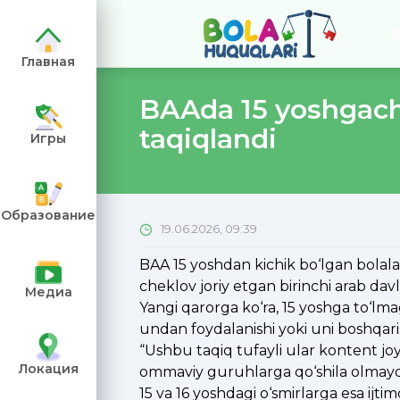
Главная
BAAda 15 yoshgacha
taqiqlandi
Игры
е символы
ть в
Образование
19.06.2026, 09:39
BAA 15 yoshdan kichik bo‘lgan bolala
cheklov joriy etgan birinchi arab da
Медиа
Yangi qarorga ko‘ra, 15 yoshga to‘lma
undan foydalanishi yoki uni boshqaris
“Ushbu taqiq tufayli ular kontent joy
Локация
ommaviy guruhlarga qo‘shila olmaydi
15 va 16 yoshdagi o‘smirlarga esa ijti