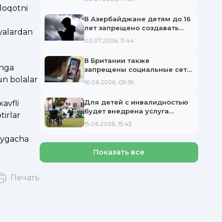
loqotni
В Азербайджане детям до 16
лет запрещено создавать
iyalardan
аккаунты в социальных сетях.
03.07.2026, 11:44
В Британии также
shga
запрещены социальные сети
для детей
un bolalar
16.06.2026, 09:59
Для детей с инвалидностью
avfli
будет внедрена услуга
tirlar
«Раннее вмешательство»
15.06.2026, 15:43
 oygacha
Показать все
Печать