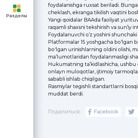
foydalanishga ruxsat beriladi. Bung
 и
cheklash, ekranga tikilish vaqtini bo
Разделы
Yangi qoidalar BAAda faoliyat yuritu
raqamli shaxsni tekshirish va sun’iy int
 учителей
Foydalanuvchi o‘z yoshini shunchaki k
Platformalar 15 yoshgacha bo‘lgan bol
ченными
boʻlgan urinishlarning oldini olishi,
ma’lumotlaridan foydalanmasligi sha
асилия
Hukumatning ta’kidlashicha, ushbu c
onlayn muloqotlar, ijtimoiy tarmoqlar
ей
sababli ishlab chiqilgan.
Rasmiylar tegishli standartlarni bos
muddat berdi.
Поделиться:
Facebook