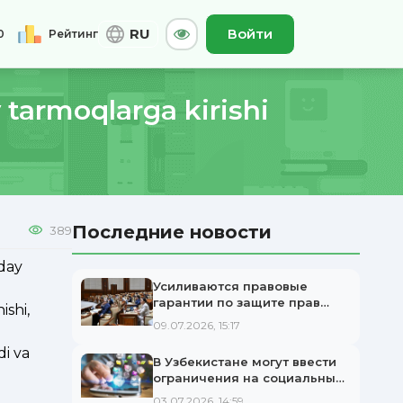
RU
Войти
0
Рейтинг
 tarmoqlarga kirishi
0
Общий
Последние новости
389
A-
Asl
A+
nday
Усиливаются правовые
гарантии по защите прав
ishi,
детей
09.07.2026, 15:17
di va
В Узбекистане могут ввести
ограничения на социальные
сети для детей до 16 лет.
03.07.2026, 14:59