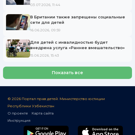
социальных сетях.
03.07.2026, 11:44
В Британии также запрещены социальные
сети для детей
16.06.2026, 09:59
Для детей с инвалидностью будет
внедрена услуга «Раннее вмешательство»
15.06.2026, 15:43
Показать все
© 2026 Портал прав детей. Министерство юстиции
Республики Узбекистан
О проекте
Карта сайта
Инструкция