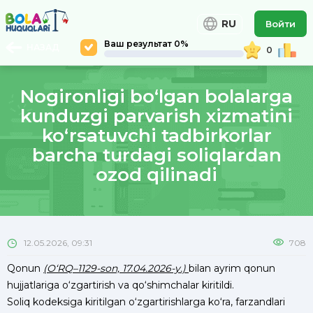
RU
Войти
Ваш результат 0%
НАЗАД
0
Nogironligi bo‘lgan bolalarga
kunduzgi parvarish xizmatini
ko‘rsatuvchi tadbirkorlar
barcha turdagi soliqlardan
ozod qilinadi
12.05.2026, 09:31
708
Qonun
(O‘RQ–1129-son, 17.04.2026-y.)
bilan ayrim qonun
hujjatlariga o‘zgartirish va qo‘shimchalar kiritildi.
Soliq kodeksiga kiritilgan o‘zgartirishlarga ko‘ra, farzandlari