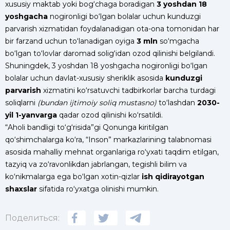
xususiy maktab yoki bog‘chaga boradigan
3 yoshdan 18
yoshgacha
nogironligi bo‘lgan bolalar uchun kunduzgi
parvarish xizmatidan foydalanadigan ota-ona tomonidan har
bir farzand uchun to‘lanadigan oyiga
3 mln
so‘mgacha
bo‘lgan to‘lovlar daromad solig‘idan ozod qilinishi belgilandi.
Shuningdek, 3 yoshdan 18 yoshgacha nogironligi bo‘lgan
bolalar uchun davlat-xususiy sheriklik asosida
kunduzgi
parvarish
xizmatini ko‘rsatuvchi tadbirkorlar barcha turdagi
soliqlarni
(bundan ijtimoiy soliq mustasno)
to‘lashdan
2030-
yil 1-yanvarga
qadar ozod qilinishi ko‘rsatildi.
“Aholi bandligi to‘g‘risida”gi Qonunga kiritilgan
qo‘shimchalarga ko‘ra, “Inson” markazlarining talabnomasi
asosida mahalliy mehnat organlariga ro‘yxati taqdim etilgan,
tazyiq va zo‘ravonlikdan jabrlangan, tegishli bilim va
ko‘nikmalarga ega bo‘lgan xotin-qizlar
ish qidirayotgan
shaxslar
sifatida ro‘yxatga olinishi mumkin.
Поделиться: