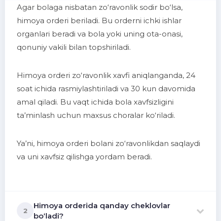
Agar bolaga nisbatan zo‘ravonlik sodir bo‘lsa,
himoya orderi beriladi. Bu orderni ichki ishlar
organlari beradi va bola yoki uning ota-onasi,
qonuniy vakili bilan topshiriladi.
Himoya orderi zo‘ravonlik xavfi aniqlanganda, 24
soat ichida rasmiylashtiriladi va 30 kun davomida
amal qiladi. Bu vaqt ichida bola xavfsizligini
ta’minlash uchun maxsus choralar ko‘riladi.
Ya’ni, himoya orderi bolani zo‘ravonlikdan saqlaydi
va uni xavfsiz qilishga yordam beradi.
Himoya orderida qanday cheklovlar
2
bo‘ladi?