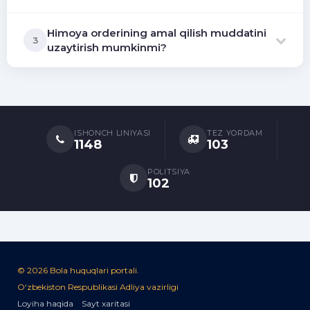
Himoya orderining amal qilish muddatini
3
uzaytirish mumkinmi?
ISHONCH LINIYASI
TEZ YORDAM
1148
103
POLITSIYA
102
© 2026 Bola huquqlari portali.
O‘zbekiston Respublikasi Adliya vazirligi
Loyiha haqida
Sayt xaritasi