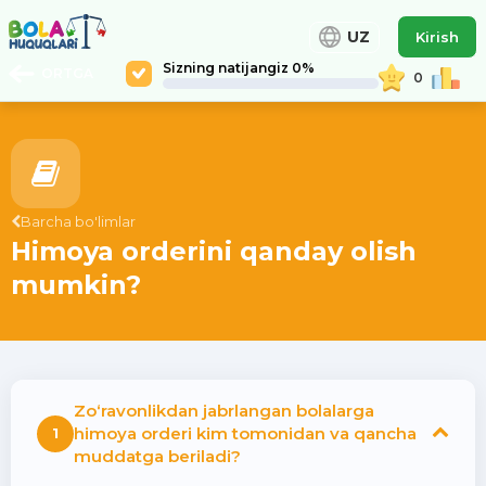
UZ
Kirish
Sizning natijangiz 0%
ORTGA
0
Barcha bo'limlar
Himoya orderini qanday olish
mumkin?
Zo‘ravonlikdan jabrlangan bolalarga
himoya orderi kim tomonidan va qancha
1
muddatga beriladi?