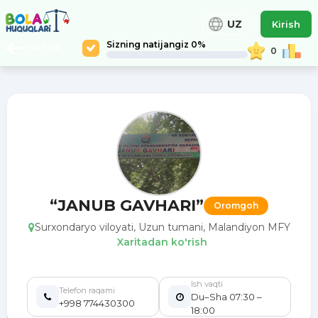
UZ
Kirish
Sizning natijangiz 0%
ORTGA
0
“JANUB GAVHARI”
Oromgoh
Surxondaryo viloyati, Uzun tumani, Malandiyon MFY
Xaritadan ko'rish
Ish vaqti
Telefon raqami
Du–Sha 07:30 –
+998 774430300
18:00