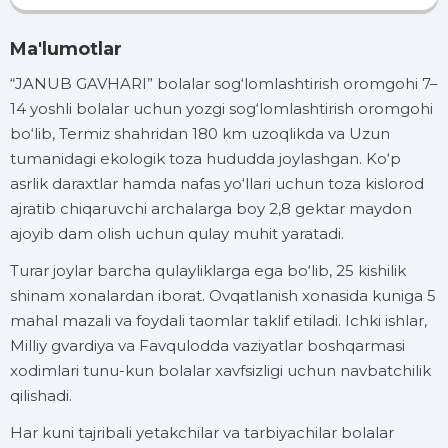
Ma'lumotlar
“JANUB GAVHARI” bolalar sog‘lomlashtirish oromgohi 7–
14 yoshli bolalar uchun yozgi sog‘lomlashtirish oromgohi
bo‘lib, Termiz shahridan 180 km uzoqlikda va Uzun
tumanidagi ekologik toza hududda joylashgan. Ko‘p
asrlik daraxtlar hamda nafas yo‘llari uchun toza kislorod
ajratib chiqaruvchi archalarga boy 2,8 gektar maydon
ajoyib dam olish uchun qulay muhit yaratadi.
Turar joylar barcha qulayliklarga ega bo‘lib, 25 kishilik
shinam xonalardan iborat. Ovqatlanish xonasida kuniga 5
mahal mazali va foydali taomlar taklif etiladi. Ichki ishlar,
Milliy gvardiya va Favqulodda vaziyatlar boshqarmasi
xodimlari tunu-kun bolalar xavfsizligi uchun navbatchilik
qilishadi.
Har kuni tajribali yetakchilar va tarbiyachilar bolalar