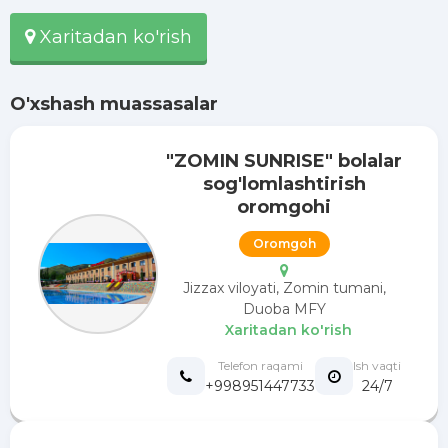
Xaritadan ko'rish
O'xshash muassasalar
"ZOMIN SUNRISE" bolalar
sog'lomlashtirish
oromgohi
Oromgoh
Jizzax viloyati, Zomin tumani,
Duoba MFY
Xaritadan ko'rish
Telefon raqami
Ish vaqti
+998951447733
24/7