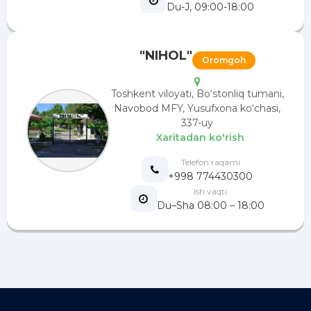
Du-J, 09:00-18:00
"NIHOL"
Oromgoh
Toshkent viloyati, Bo‘stonliq tumani,
Navobod MFY, Yusufxona ko‘chasi,
337-uy
Xaritadan ko'rish
Telefon raqami
+998 774430300
Ish vaqti
Du–Sha 08:00 – 18:00