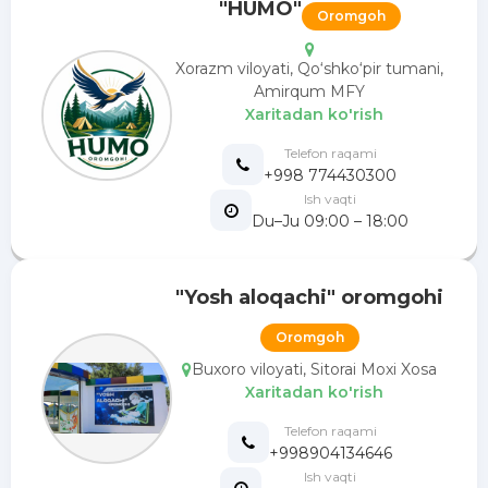
"HUMO"
Oromgoh
Xorazm viloyati, Qo‘shko‘pir tumani,
Amirqum MFY
Xaritadan ko'rish
Telefon raqami
+998 774430300
Ish vaqti
Du–Ju 09:00 – 18:00
"Yosh aloqachi" oromgohi
Oromgoh
Buxoro viloyati, Sitorai Moxi Xosa
Xaritadan ko'rish
Telefon raqami
+998904134646
Ish vaqti