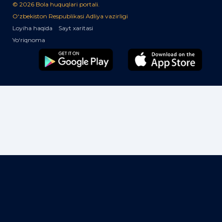
© 2026 Bola huquqlari portali.
O‘zbekiston Respublikasi Adliya vazirligi
Loyiha haqida
Sayt xaritasi
Yo‘riqnoma