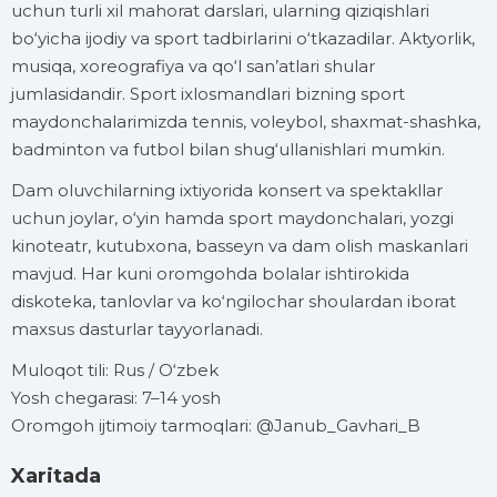
uchun turli xil mahorat darslari, ularning qiziqishlari
bo‘yicha ijodiy va sport tadbirlarini o‘tkazadilar. Aktyorlik,
musiqa, xoreografiya va qo‘l san’atlari shular
jumlasidandir. Sport ixlosmandlari bizning sport
maydonchalarimizda tennis, voleybol, shaxmat-shashka,
badminton va futbol bilan shug‘ullanishlari mumkin.
Dam oluvchilarning ixtiyorida konsert va spektakllar
uchun joylar, o‘yin hamda sport maydonchalari, yozgi
kinoteatr, kutubxona, basseyn va dam olish maskanlari
mavjud. Har kuni oromgohda bolalar ishtirokida
diskoteka, tanlovlar va ko‘ngilochar shoulardan iborat
maxsus dasturlar tayyorlanadi.
Muloqot tili: Rus / O‘zbek
Yosh chegarasi: 7–14 yosh
Oromgoh ijtimoiy tarmoqlari: @Janub_Gavhari_B
Xaritada