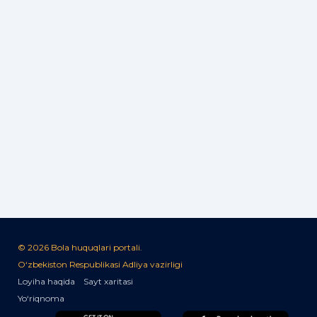
© 2026 Bola huquqlari portali.
O‘zbekiston Respublikasi Adliya vazirligi
Loyiha haqida
Sayt xaritasi
Yo‘riqnoma