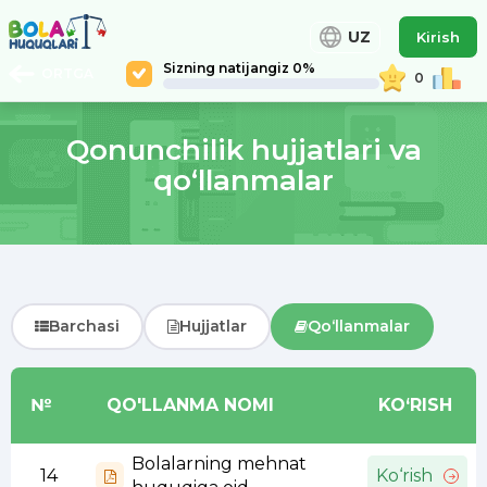
UZ
Kirish
Sizning natijangiz 0%
ORTGA
0
Qonunchilik hujjatlari va
qo‘llanmalar
Barchasi
Hujjatlar
Qo‘llanmalar
№
QO'LLANMA NOMI
KO‘RISH
Bolalarning mehnat
14
Ko‘rish