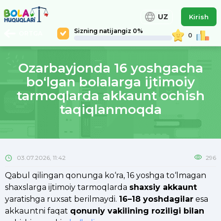
UZ
Kirish
Sizning natijangiz 0%
ORTGA
0
Ozarbayjonda 16 yoshgacha
bo‘lgan bolalarga ijtimoiy
tarmoqlarda akkaunt ochish
taqiqlanmoqda
03.07.2026, 11:42
296
Qabul qilingan qonunga ko‘ra, 16 yoshga to‘lmagan
shaxslarga ijtimoiy tarmoqlarda
shaxsiy akkaunt
yaratishga ruxsat berilmaydi.
16–18 yoshdagilar
esa
akkauntni faqat
qonuniy vakilining roziligi bilan