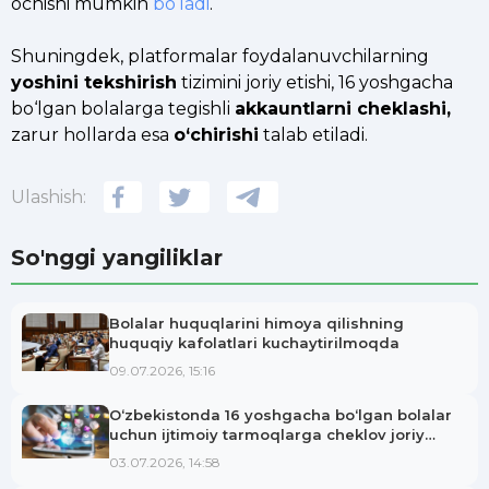
ochishi mumkin
bo‘ladi
.
Shuningdek, platformalar foydalanuvchilarning
yoshini tekshirish
tizimini joriy etishi, 16 yoshgacha
bo‘lgan bolalarga tegishli
akkauntlarni cheklashi,
zarur hollarda esa
o‘chirishi
talab etiladi.
Ulashish:
So'nggi yangiliklar
Bolalar huquqlarini himoya qilishning
huquqiy kafolatlari kuchaytirilmoqda
09.07.2026, 15:16
O‘zbekistonda 16 yoshgacha bo‘lgan bolalar
uchun ijtimoiy tarmoqlarga cheklov joriy
etilishi mumkin
03.07.2026, 14:58