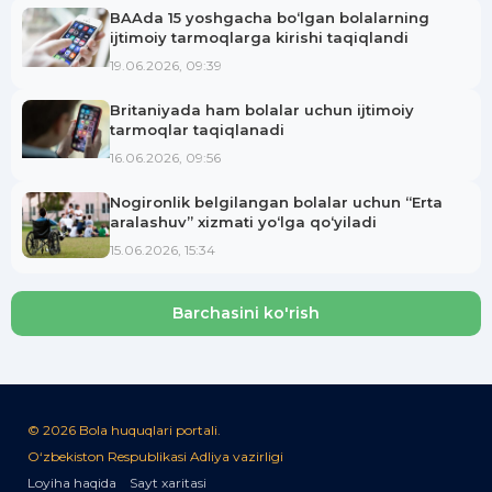
BAAda 15 yoshgacha bo‘lgan bolalarning
ijtimoiy tarmoqlarga kirishi taqiqlandi
19.06.2026, 09:39
Britaniyada ham bolalar uchun ijtimoiy
tarmoqlar taqiqlanadi
16.06.2026, 09:56
Nogironlik belgilangan bolalar uchun “Erta
aralashuv” xizmati yo‘lga qo‘yiladi
15.06.2026, 15:34
Barchasini ko'rish
© 2026 Bola huquqlari portali.
O‘zbekiston Respublikasi Adliya vazirligi
Loyiha haqida
Sayt xaritasi