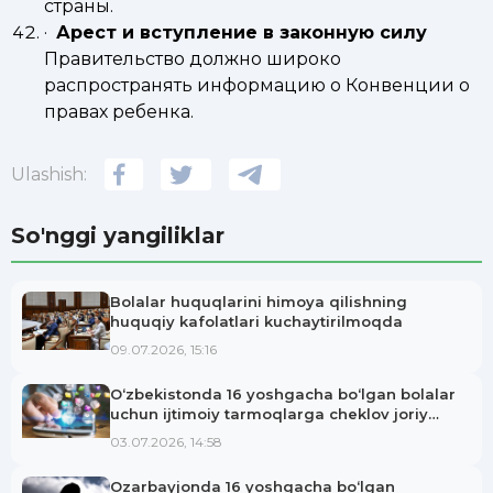
страны.
·
Арест и вступление в законную силу
Правительство должно широко
распространять информацию о Конвенции о
правах ребенка.
Ulashish:
So'nggi yangiliklar
Bolalar huquqlarini himoya qilishning
huquqiy kafolatlari kuchaytirilmoqda
09.07.2026, 15:16
O‘zbekistonda 16 yoshgacha bo‘lgan bolalar
uchun ijtimoiy tarmoqlarga cheklov joriy
etilishi mumkin
03.07.2026, 14:58
Ozarbayjonda 16 yoshgacha bo‘lgan