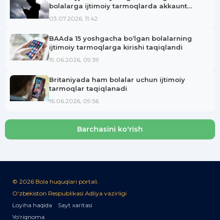
bolalarga ijtimoiy tarmoqlarda akkaunt
ochish taqiqlanmoqda
03.07.2026, 11:42
BAAda 15 yoshgacha bo‘lgan bolalarning
ijtimoiy tarmoqlarga kirishi taqiqlandi
19.06.2026, 09:39
Britaniyada ham bolalar uchun ijtimoiy
tarmoqlar taqiqlanadi
16.06.2026, 09:56
Barchasini ko'rish
© 2026 Bola huquqlari portali.
O‘zbekiston Respublikasi Adliya vazirligi
Loyiha haqida
Sayt xaritasi
Yo‘riqnoma