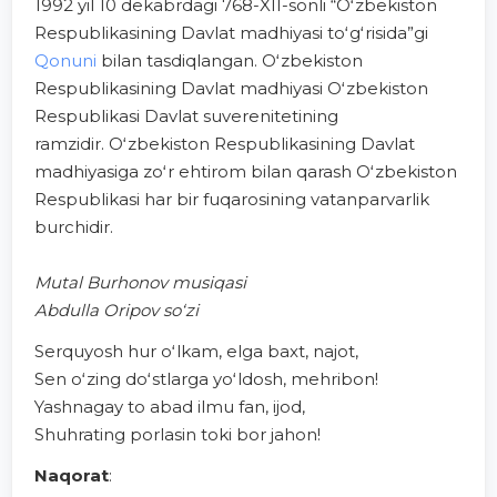
1992 yil 10 dekabrdagi 768-XII-sonli “Oʻzbekiston
Respublikasining Davlat madhiyasi toʻgʻrisida”gi
Qonuni
bilan tasdiqlangan. Oʻzbekiston
Respublikasining Davlat madhiyasi Oʻzbekiston
Respublikasi Davlat suverenitetining
ramzidir. Oʻzbekiston Respublikasining Davlat
madhiyasiga zoʻr ehtirom bilan qarash Oʻzbekiston
Respublikasi har bir fuqarosining vatanparvarlik
burchidir.
Mutal Burhonov musiqasi
Abdulla Oripov soʻzi
Serquyosh hur oʻlkam, elga baxt, najot,
Sen oʻzing doʻstlarga yoʻldosh, mehribon!
Yashnagay to abad ilmu fan, ijod,
Shuhrating porlasin toki bor jahon!
Naqorat
: