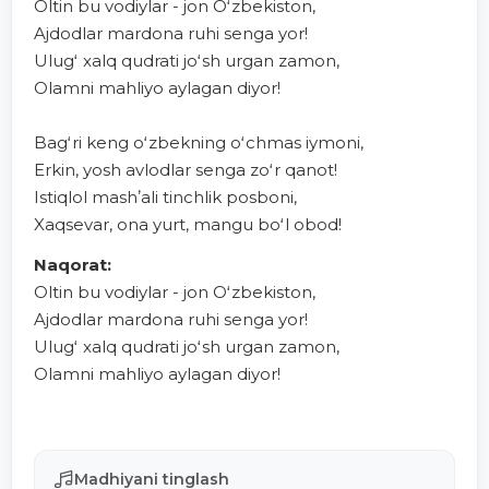
Oltin bu vodiylar - jon Oʻzbekiston,
Ajdodlar mardona ruhi senga yor!
Ulugʻ xalq qudrati joʻsh urgan zamon,
Olamni mahliyo aylagan diyor!
Bagʻri keng oʻzbekning oʻchmas iymoni,
Erkin, yosh avlodlar senga zoʻr qanot!
Istiqlol mashʼali tinchlik posboni,
Xaqsevar, ona yurt, mangu boʻl obod!
Naqorat:
Oltin bu vodiylar - jon Oʻzbekiston,
Ajdodlar mardona ruhi senga yor!
Ulugʻ xalq qudrati joʻsh urgan zamon,
Olamni mahliyo aylagan diyor!
Madhiyani tinglash