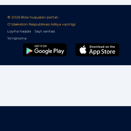
© 2026 Bola huquqlari portali.
O‘zbekiston Respublikasi Adliya vazirligi
Loyiha haqida
Sayt xaritasi
Yo‘riqnoma