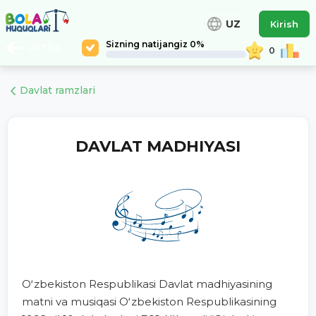
UZ
Kirish
Sizning natijangiz 0%
ORTGA
0
Davlat ramzlari
DAVLAT MADHIYASI
Oʻzbekiston Respublikasi Davlat madhiyasining
matni va musiqasi Oʻzbekiston Respublikasining