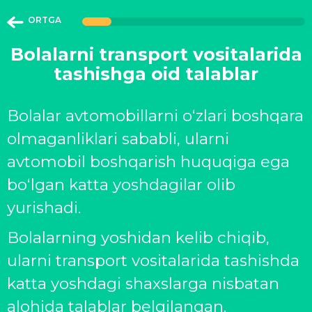
ORTGA
Bolalarni transport vositalarida
tashishga oid talablar
Bolalar avtomobillarni oʻzlari boshqara
olmaganliklari sababli, ularni
avtomobil boshqarish huquqiga ega
boʻlgan katta yoshdagilar olib
yurishadi.
Bolalarning yoshidan kelib chiqib,
ularni transport vositalarida tashishda
katta yoshdagi shaxslarga nisbatan
alohida talablar belgilangan.