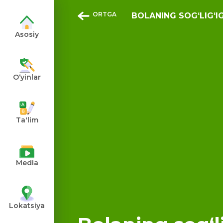
ORTGA
BOLANING SOGʻLIGʻ
Asosiy
O‘yinlar
angiz
Ta'lim
Media
Lokatsiya