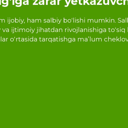
igʻiga zarar yetkazuvc
jobiy, ham salbiy boʻlishi mumkin. Salbi
 va ijtimoiy jihatdan rivojlanishiga toʻsiq
alar oʻrtasida tarqatishga maʼlum cheklov