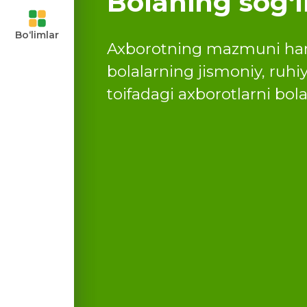
Bolaning sogʻl
ari va
Bo‘limlar
Axborotning mazmuni ham i
uvchilar
bolalarning jismoniy, ruhiy
toifadagi axborotlarni bol
ngan
moyalaning