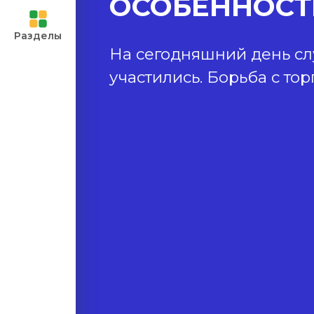
ОСОБЕННОСТ
 и
Разделы
На сегодняшний день слу
 учителей
участились. Борьба с то
ченными
асилия
ей