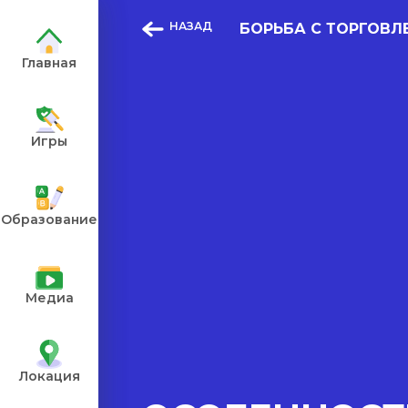
НАЗАД
БОРЬБА С ТОРГОВЛ
Главная
Игры
е символы
ть в
Образование
Медиа
Локация