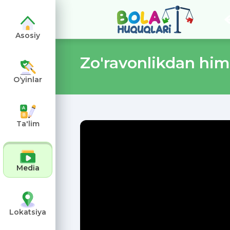
Asosiy
Zo'ravonlikdan him
O‘yinlar
angiz
Ta'lim
Media
Lokatsiya