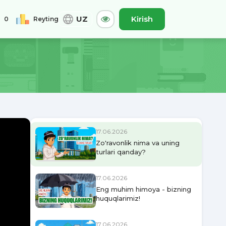
UZ
Kirish
0
Reyting
0
Jami
17.06.2026
A-
Asl
A+
Zo'ravonlik nima va uning
turlari qanday?
17.06.2026
Eng muhim himoya - bizning
huquqlarimiz!
17.06.2026