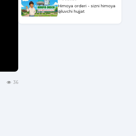
Himoya orderi - sizni himoya
qiluvchi hujjat
36