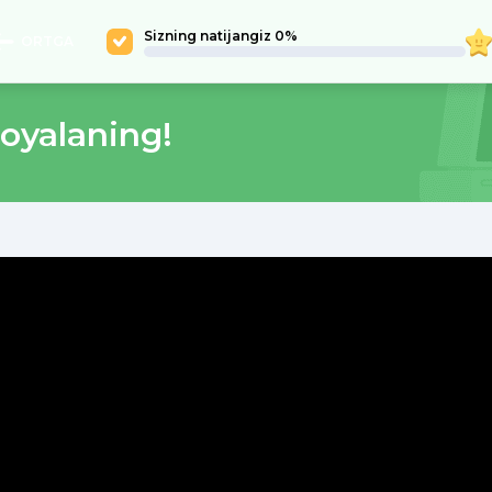
Sizning natijangiz 0%
ORTGA
oyalaning!
0
2026