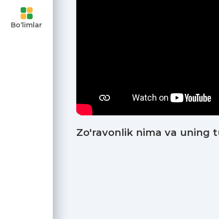
ari va
Bo‘limlar
uvchilar
ngan
moyalaning
Zo'ravonlik nima va uning t