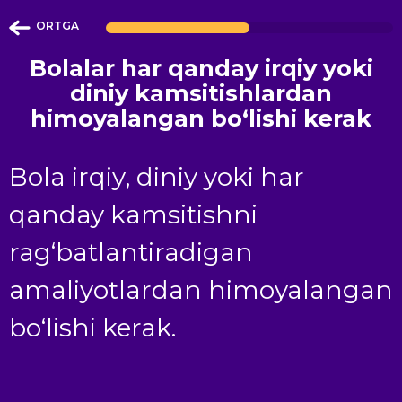
ORTGA
Bolalar har qanday irqiy yoki
diniy kamsitishlardan
himoyalangan bo‘lishi kerak
Bola irqiy, diniy yoki har
qanday kamsitishni
rag‘batlantiradigan
amaliyotlardan himoyalangan
bo‘lishi
kerak
.