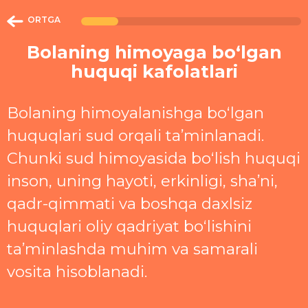
ORTGA
Bolaning himoyaga boʻlgan
huquqi kafolatlari
Bolaning himoyalanishga boʻlgan
huquqlari sud orqali taʼminlanadi.
Chunki sud himoyasida boʻlish huquqi
inson, uning hayoti, erkinligi, shaʼni,
qadr-qimmati va boshqa daxlsiz
huquqlari oliy qadriyat boʻlishini
taʼminlashda muhim va samarali
vosita hisoblanadi.