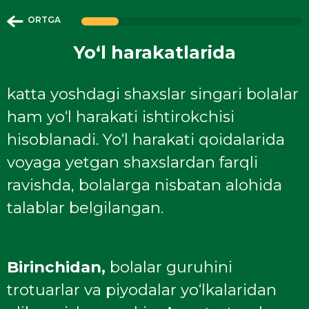
ORTGA
Yo‘l harakatlarida
katta yoshdagi shaxslar singari bolalar
ham yo‘l harakati ishtirokchisi
hisoblanadi. Yo‘l harakati qoidalarida
voyaga yetgan shaxslardan farqli
ravishda, bolalarga nisbatan alohida
talablar belgilangan.
Birinchidan,
bolalar guruhini
trotuarlar va piyodalar yo‘lkalaridan