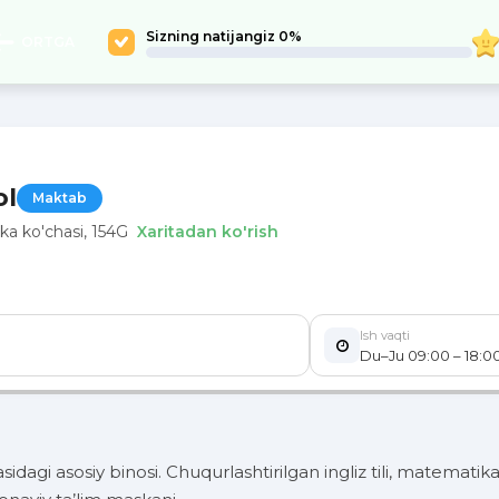
Sizning natijangiz 0%
ORTGA
0
ol
Maktab
2026
ka ko'chasi, 154G
Xaritadan ko'rish
Ish vaqti
Du–Ju 09:00 – 18:0
gi asosiy binosi. Chuqurlashtirilgan ingliz tili, matematika,