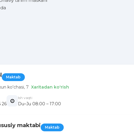
onaviy ta’lim maskani
rida
l
Maktab
xun ko'chasi, 7
Xaritadan ko'rish
Ish vaqti
 26
Du–Ju 08:00 – 17:00
ususiy maktabi
Maktab