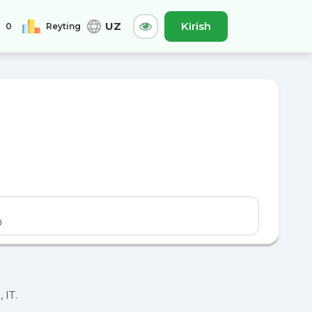
UZ
Kirish
0
Reyting
0
Jami
A-
Asl
A+
0
 IT.