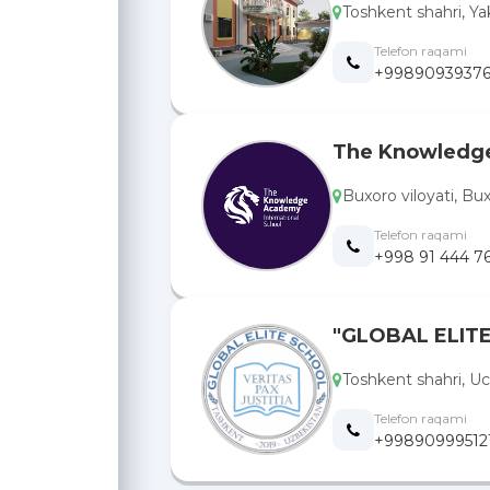
Toshkent shahri, Ya
Telefon raqami
+99890939376
The Knowledg
Buxoro viloyati, Bux
Telefon raqami
+998 91 444 7
"GLOBAL ELIT
Toshkent shahri, Uc
Telefon raqami
+99890999512