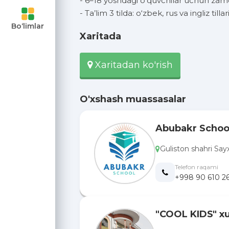
- 6–18 yoshdagi o‘quvchilar uchun zam
ari va
- Ta’lim 3 tilda: o‘zbek, rus va ingliz tilla
Bo‘limlar
Xaritada
uvchilar
Xaritadan ko'rish
ngan
O'xshash muassasalar
moyalaning
Abubakr Schoo
Guliston shahri Say
Telefon raqami
+998 90 610 26
"COOL KIDS" x