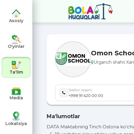
Asosiy
O‘yinlar
Omon Scho
Urganch shahri Xan
angiz
Ta'lim
Telefon raqami
+998 91 420 00 00
Media
Ma'lumotlar
Lokatsiya
DATA Maktabning Tinch Ostona ko'chasida