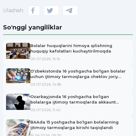
Ulashish:
So'nggi yangiliklar
Bolalar huquqlarini himoya qilishning
huquqiy kafolatlari kuchaytirilmoqda
09.07.2026, 15:16
O‘zbekistonda 16 yoshgacha bo‘lgan bolalar
uchun ijtimoiy tarmoqlarga cheklov joriy
etilishi mumkin
03.07.2026, 14:58
Ozarbayjonda 16 yoshgacha bo‘lgan
bolalarga ijtimoiy tarmoqlarda akkaunt
ochish taqiqlanmoqda
03.07.2026, 11:42
BAAda 15 yoshgacha bo‘lgan bolalarning
ijtimoiy tarmoqlarga kirishi taqiqlandi
19.06.2026, 09:39