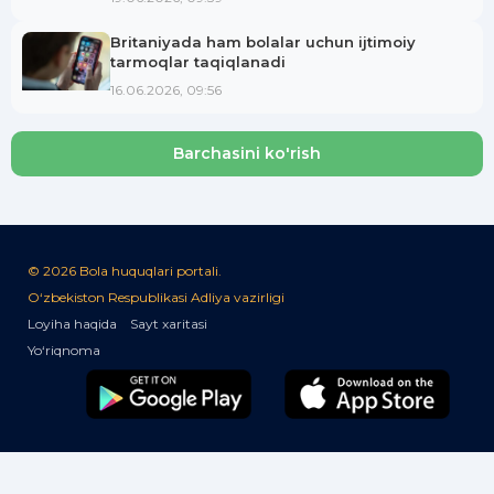
Britaniyada ham bolalar uchun ijtimoiy
tarmoqlar taqiqlanadi
16.06.2026, 09:56
Barchasini ko'rish
© 2026 Bola huquqlari portali.
O‘zbekiston Respublikasi Adliya vazirligi
Loyiha haqida
Sayt xaritasi
Yo‘riqnoma