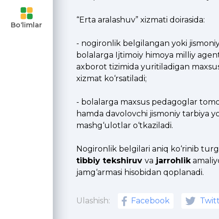
ari va
“Erta aralashuv” xizmati doirasida:
Bo‘limlar
uvchilar
- nogironlik belgilangan yoki jismoni
bolalarga Ijtimoiy himoya milliy agent
axborot tizimida yuritiladigan maxsu
ngan
xizmat ko‘rsatiladi;
moyalaning
- bolalarga maxsus pedagoglar tom
hamda davolovchi jismoniy tarbiya yo‘
mashg‘ulotlar o‘tkaziladi.
Nogironlik belgilari aniq ko‘rinib tu
tibbiy tekshiruv
va
jarrohlik
amaliyo
jamg‘armasi hisobidan qoplanadi.
Ulashish:
Facebook
Twit