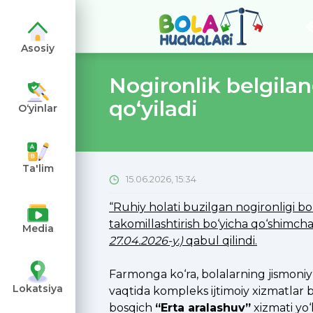
Asosiy
Nogironlik belgilan
qo‘yiladi
O‘yinlar
angiz
Ta'lim
15.06.2026, 15:34
“Ruhiy holati buzilgan nogironligi bo‘
takomillashtirish bo‘yicha qo‘shimcha
Media
27.04.2026-y.)
qabul qilindi.
Farmonga ko‘ra, bolalarning jismoniy-
Lokatsiya
vaqtida kompleks ijtimoiy xizmatlar
bosqich
“Erta aralashuv”
xizmati yo‘l