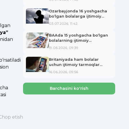
etilishi mumkin
Ozarbayjonda 16 yoshgacha
bo‘lgan bolalarga ijtimoiy
tarmoqlarda akkaunt ochish
03.07.2026, 11:42
lgan
taqiqlanmoqda
oya”
BAAda 15 yoshgacha bo‘lgan
onidan
bolalarning ijtimoiy
tarmoqlarga kirishi taqiqlandi
19.06.2026, 09:39
Britaniyada ham bolalar
rsatiladi
uchun ijtimoiy tarmoqlar
sion
taqiqlanadi
16.06.2026, 09:56
mcha
Barchasini ko'rish
asi
Chop etish