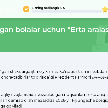
Sizning natijangiz 0%
ORTGA
gan bolalar uchun “Erta arala
0
2026
lgan shaxslarga ijtimoiy xizmat ko‘rsatish tizimini tubdan
 chora-tadbirlar to‘g‘risida”gi Prezident Farmoni
(PF–69-s
aqliy rivojlanishida kuzatiladigan nuqsonlarni erta aniqla
 bilan qamrab olish maqsadida 2026-yil 1-iyungacha bosq
ga qo‘yiladi.