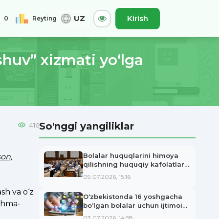
UZ
Kirish
0
Reyting
shuv” xizmati yo‘lga
0
Jami
So'nggi yangiliklar
416
A-
Asl
A+
Bolalar huquqlarini himoya
on,
qilishning huquqiy kafolatlari
kuchaytirilmoqda
09.07.2026, 15:16
sh va o‘z
O‘zbekistonda 16 yoshgacha
ichma-
bo‘lgan bolalar uchun ijtimoiy
tarmoqlarga cheklov joriy
03.07.2026, 14:58