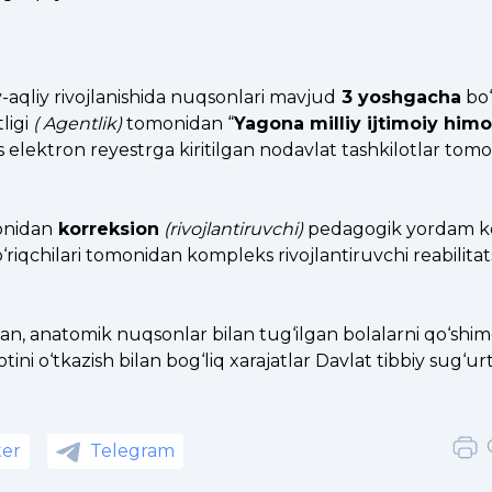
y-aqliy rivojlanishida nuqsonlari mavjud
3 yoshgacha
bo‘
ligi
( Agentlik)
tomonidan “
Yagona milliy ijtimoiy him
s elektron reyestrga kiritilgan nodavlat tashkilotlar tom
onidan
korreksion
(rivojlantiruvchi)
pedagogik yordam ko‘
riqchilari tomonidan kompleks rivojlantiruvchi reabilitat
rgan, anatomik nuqsonlar bilan tug‘ilgan bolalarni qo‘shi
tini o‘tkazish bilan bog‘liq xarajatlar Davlat tibbiy sug‘urt
ter
Telegram