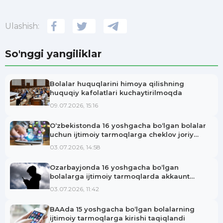
Ulashish:
So'nggi yangiliklar
Bolalar huquqlarini himoya qilishning
huquqiy kafolatlari kuchaytirilmoqda
09.07.2026, 15:16
O‘zbekistonda 16 yoshgacha bo‘lgan bolalar
uchun ijtimoiy tarmoqlarga cheklov joriy
etilishi mumkin
03.07.2026, 14:58
Ozarbayjonda 16 yoshgacha bo‘lgan
bolalarga ijtimoiy tarmoqlarda akkaunt
ochish taqiqlanmoqda
03.07.2026, 11:42
BAAda 15 yoshgacha bo‘lgan bolalarning
ijtimoiy tarmoqlarga kirishi taqiqlandi