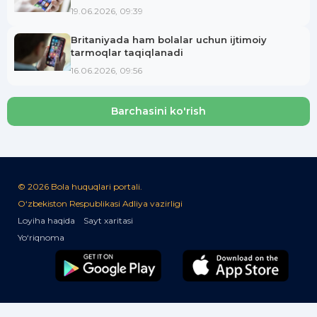
19.06.2026, 09:39
Britaniyada ham bolalar uchun ijtimoiy
tarmoqlar taqiqlanadi
16.06.2026, 09:56
Barchasini ko'rish
© 2026 Bola huquqlari portali.
O‘zbekiston Respublikasi Adliya vazirligi
Loyiha haqida
Sayt xaritasi
Yo‘riqnoma