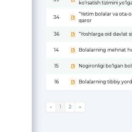
ko‘rsatish tizimini yo‘lg
“Yetim bolalar va ota-o
34
qaror
36
“Yoshlarga oid davlat s
14
Bolalarning mehnat h
15
Nogironligi bo‘lgan bol
16
Bolalarning tibbiy yor
«
1
2
»