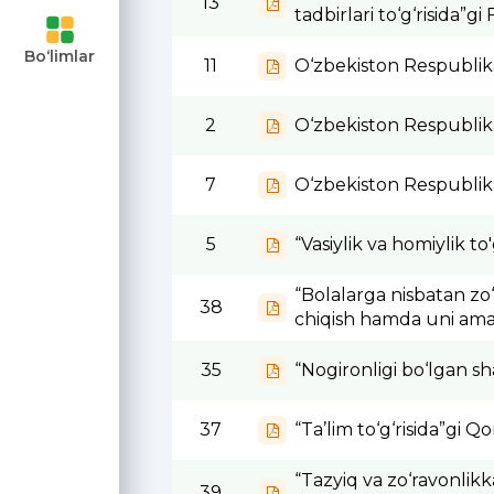
13
tadbirlari to‘g‘risida”g
ari va
Bo‘limlar
11
O‘zbekiston Respublikas
uvchilar
2
O‘zbekiston Respublika
ngan
7
O‘zbekiston Respublikas
moyalaning
5
“Vasiylik va homiylik t
“Bolalarga nisbatan zo‘r
38
chiqish hamda uni amalg
35
“Nogironligi bo‘lgan s
37
“Ta’lim to‘g‘risida”gi 
“Tazyiq va zo‘ravonlik
39