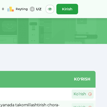
UZ
Kirish
0
Reyting
0
Jami
A-
Asl
A+
KO‘RISH
Ko‘rish
i yanada takomillashtirish chora-