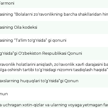
i Farmoni
ining “Bolalarni zo‘ravonlikning barcha shakllaridan himo
sining Oila kodeksi
ining “Ta'lim to'g'risida” gi qonuni
o'g'risida”gi O'zbekiston Respublikasi Qonuni
avonlik holatlarini aniqlash, zo‘ravonlik xavfi darajasini ba
a oshirish tartibi to‘g‘risidagi nizomni tasdiqlash haqida
haxslarning huquqlari to‘g‘risida”gi Qonun
Qonun
ka uchragan xotin-qizlar va ularning voyaga yetmagan farz