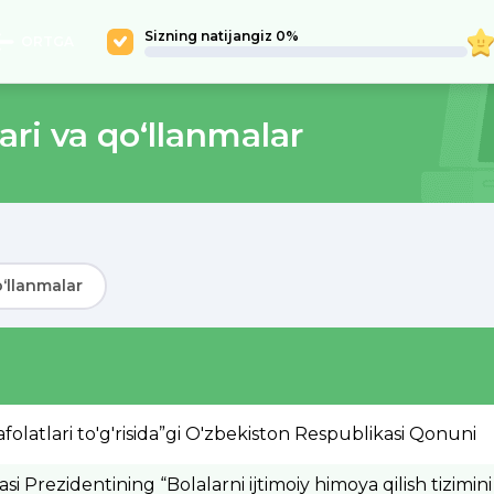
Sizning natijangiz 0%
ORTGA
ari va qo‘llanmalar
0
2026
‘llanmalar
olatlari to'g'risida”gi O'zbekiston Respublikasi Qonuni
i Prezidentining “Bolalarni ijtimoiy himoya qilish tizimin