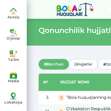
Asosiy
Qonunchilik hujjatl
O‘yinlar
angiz
Ta'lim
Barchasi
Hujjatlar
Qo
Media
№
HUJJAT NOMI
3
“Bola huquqlarining kaf
Lokatsiya
O‘zbekiston Respublikas