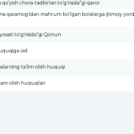
a qo‘yish chora-tadbirlari to‘g‘risida”gi qaror
na qaramog‘idan mahrum bo‘lgan bolalarga ijtimoiy yordam 
iyosati to'g'risida”gi Qonun
uquqiga oid
alarning ta’lim olish huquqi
dam olish huquqlari