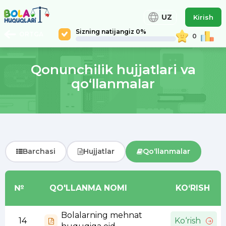
UZ
Kirish
Sizning natijangiz 0%
ORTGA
0
Qonunchilik hujjatlari va
qo‘llanmalar
Barchasi
Hujjatlar
Qo‘llanmalar
№
QO'LLANMA NOMI
KO‘RISH
Bolalarning mehnat
14
Ko‘rish