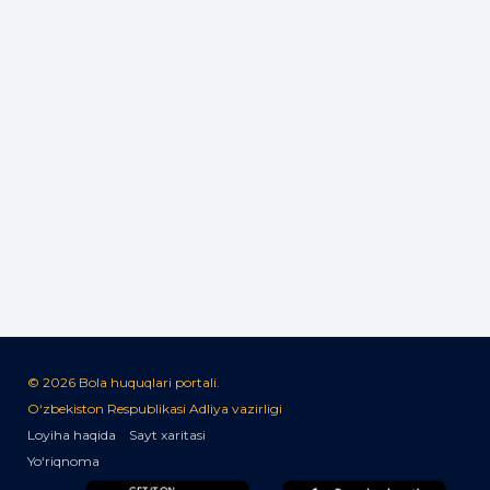
© 2026 Bola huquqlari portali.
O‘zbekiston Respublikasi Adliya vazirligi
Loyiha haqida
Sayt xaritasi
Yo‘riqnoma